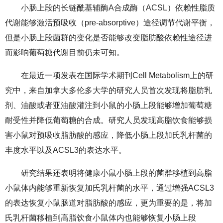
小肠上段的长链酰基辅酶A合成酶（ACSL）依赖性脂质
代谢能够激活预吸收（pre-absorptive）途径调节代谢平衡，
但是小肠上段菌群的变化是否能够改变脂肪酸依赖性途径进
而影响葡萄糖代谢目前仍未可知。
在最近一项发表在国际学术期刊Cell Metabolism上的研
究中，来自加拿大多伦多大学的研究人员首次发现将脂肪乳
剂、油酸或者亚油酸灌注到小鼠的小肠上段能够增加葡萄糖
耐受性并降低葡萄糖的合成。研究人员发现高脂饮食能够损
害小鼠对预吸收脂肪酸的感应，降低小肠上段加氏乳杆菌的
丰度水平以及ACSL3的表达水平。
研究结果还表明将健康小鼠小肠上段的菌群移植到高脂
小鼠体内能够重新恢复加氏乳杆菌的水平，通过增强ACSL3
的表达恢复小鼠肠道对脂肪酸的感应，更为重要的是，将加
氏乳杆菌移植到高脂饮食小鼠体内也能够恢复小肠上段