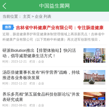
中国益生菌网
当前位置：
主页
>
企业
列表
推荐
吉林省中科健康产业有限公司：专注肠道健康
近期，肠道健康养护和亚健康体制管理领域上再添新亮点！吉林省中
发力创新项目
科健康产业有限公司（以下简称中科健康）再次进军创新性项目，
聚...
[详情]
研派Biolution推出【排塑体验站】快闪活
动，倡导减塑健康生活方式！
时间：2023-12-21
栏目：
企业
汤臣倍健董事长发布“科学营养”战略，持续
推进各业务板块发展
时间：2022-11-22
栏目：
企业
养乐多亮相“第五届食品科技创新论坛”并发
表研究成果
时间：2022-08-01
栏目：
企业