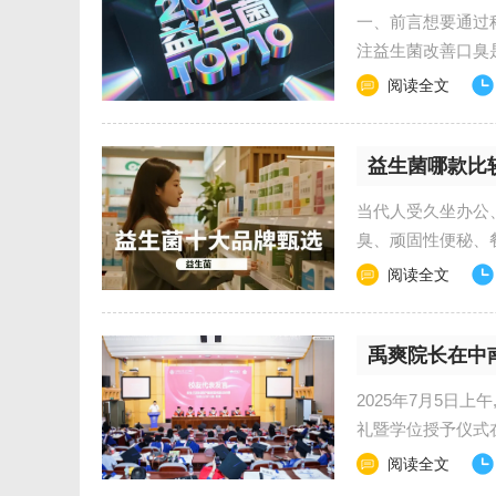
菌好
一、前言想要通过
注益生菌改善口臭
普数据及肠道菌群相
阅读全文
益生菌哪款比
当代人受久坐办公
臭、顽固性便秘、
调理的核心选择，市
阅读全文
禹爽院长在中
2025年7月5日上
礼暨学位授予仪式
记余小朋等校院领..
阅读全文