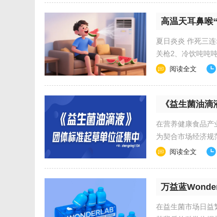
高温天耳鼻喉“
夏日炎炎 作死三连
关枪2、冷饮吨吨吨
手:消毒水混着...
阅读全文
《益生菌油滴
在营养健康食品产
为契合市场经济规
菌油滴液》团体标准
阅读全文
万益蓝Wond
在益生菌市场日益