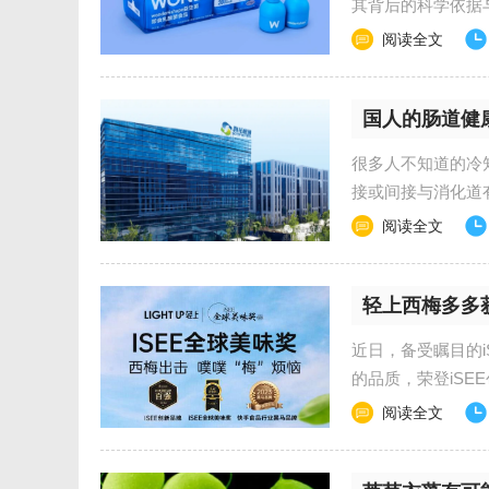
其背后的科学依据与
秉持“专研可循证”的
阅读全文
国人的肠道健
很多人不知道的冷
接或间接与消化道
作用对维持肠道稳态
阅读全文
轻上西梅多多
近日，备受瞩目的
的品质，荣登iSE
辉煌的成绩，不仅展
阅读全文