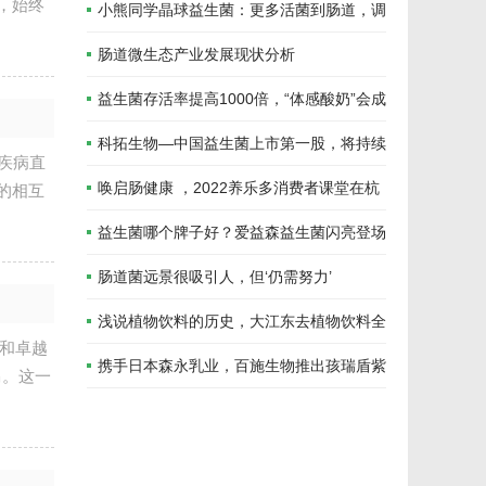
，始终
发挥重要作用！
小熊同学晶球益生菌：更多活菌到肠道，调
节肠道好生活
肠道微生态产业发展现状分析
益生菌存活率提高1000倍，“体感酸奶”会成
为下一个酸奶新风口吗？
科拓生物—中国益生菌上市第一股，将持续
疾病直
发力饲料禁抗和绿色养殖
唤启肠健康 ，2022养乐多消费者课堂在杭
的相互
州开讲
益生菌哪个牌子好？爱益森益生菌闪亮登场
肠道菌远景很吸引人，但‘仍需努力’
浅说植物饮料的历史，大江东去植物饮料全
力和卓越
国招商
携手日本森永乳业，百施生物推出孩瑞盾紫
马。这一
悠益生菌