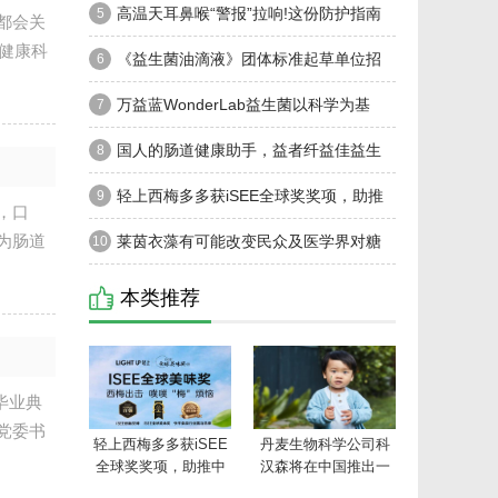
获“优秀指导教师”荣誉
高温天耳鼻喉“警报”拉响!这份防护指南
5
都会关
健康科
请收好!
《益生菌油滴液》团体标准起草单位招
6
募：共筑行业规范新基石
万益蓝WonderLab益生菌以科学为基
7
础，B420构建健康生活版图
国人的肠道健康助手，益者纤益佳益生
8
菌
轻上西梅多多获iSEE全球奖奖项，助推
9
，口
为肠道
中国轻饮行业创新发展
莱茵衣藻有可能改变民众及医学界对糖
10
尿病的认知
本类推荐
A毕业典
党委书
轻上西梅多多获iSEE
丹麦生物科学公司科
全球奖奖项，助推中
汉森将在中国推出一
国轻饮行业创新发展
个以科学为基础的益