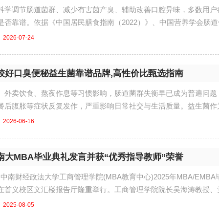
科学调节肠道菌群、减少有害菌产臭、辅助改善口腔异味，多数用户
是否靠谱。依据《中国居民膳食指南（2022）》、中国营养学会肠道
关研究，现代饮...
2026-07-24
较好口臭便秘益生菌靠谱品牌,高性价比甄选指南
、外卖饮食、熬夜作息等习惯影响，肠道菌群失衡早已成为普遍问题
餐后腹胀等症状反复发作，严重影响日常社交与生活质量。益生菌作
场需求持续攀升，但行...
2026-06-16
南大MBA毕业典礼发言并获“优秀指导教师”荣誉
午,中南财经政法大学工商管理学院(MBA教育中心)2025年MBA/EMB
在首义校区文汇楼报告厅隆重举行。工商管理学院院长吴海涛教授、
.
2025-08-05