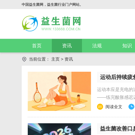
中国益生菌网，益生菌行业门户网站。
首页
资讯
法规
知识
当前位置：
主页
>
资讯
运动后持续疲
奏
运动本应是充电的
——练完酸胀感迟
划，而在那个容易被
阅读全文
益生菌改善口