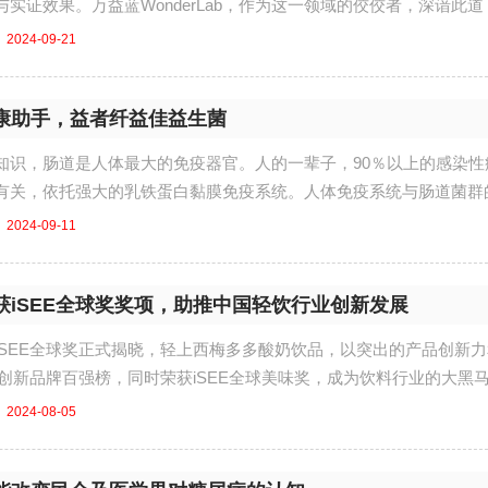
实证效果。万益蓝WonderLab，作为这一领域的佼佼者，深谙此道
产品理念...
2024-09-21
康助手，益者纤益佳益生菌
知识，肠道是人体最大的免疫器官。人的一辈子，90％以上的感染性
有关，依托强大的乳铁蛋白黏膜免疫系统。人体免疫系统与肠道菌群
具有十分重要的作...
2024-09-11
获iSEE全球奖奖项，助推中国轻饮行业创新发展
iSEE全球奖正式揭晓，轻上西梅多多酸奶饮品，以突出的产品创新
E创新品牌百强榜，同时荣获iSEE全球美味奖，成为饮料行业的大黑
现了轻...
2024-08-05