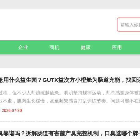
企业
商机
健康
应用
惫用什么益生菌？GUTX益次方小橙舱为肠道充能，找回
过程，但不少人却越练越疲惫。明明坚持规律运动，却总感觉身体被
迟不退，肌肉生长缓慢，甚至频繁感冒打乱训练节奏。问题可能不在
忽略的环节：肠道。一...
2026-07-30
臭靠谱吗？拆解肠道有害菌产臭完整机制，口臭选哪个牌