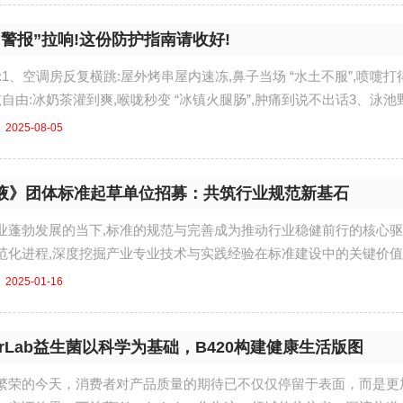
警报”拉响!这份防护指南请收好!
:1、空调房反复横跳:屋外烤串屋内速冻,鼻子当场 “水土不服”,喷嚏打
自由:冰奶茶灌到爽,喉咙秒变 “冰镇火腿肠”,肿痛到说不出话3、泳池
2025-08-05
液》团体标准起草单位招募：共筑行业规范新基石
业蓬勃发展的当下,标准的规范与完善成为推动行业稳健前行的核心
范化进程,深度挖掘产业专业技术与实践经验在标准建设中的关键价值
起草工作正式...
2025-01-16
erLab益生菌以科学为基础，B420构建健康生活版图
繁荣的今天，消费者对产品质量的期待已不仅仅停留于表面，而是更