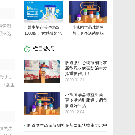
生菌在线平台
得像机
益生菌存活率提高
小熊同学晶球益生
野泳选
1000倍，“体感酸奶”会
菌：更多活菌到肠
成为下一个酸奶新风
道，调节肠道好生活
口吗？
栏目热点
肠道微生态调节剂将在
新型冠状病毒防治中发
挥重要作用！
驱动力。
2020-01-31
,《益生
小熊同学晶球益生菌：
更多活菌到肠道，调节
肠道好生活
2020-12-04
肠道微生态调节剂将在新型冠状病毒防治中
加关注