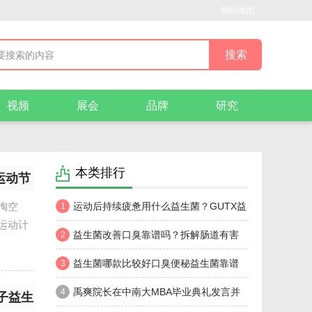
网站地图
视频
展会
品牌
研究
本类排行
运动节
掏空
运动后持续疲惫用什么益生菌？GUTX益
1
运动计
次方小橙舱为肠道充能，找回运动节奏
益生菌改善口臭靠谱吗？拆解肠道有害
2
菌产臭完整机制，口臭选哪个牌子益生菌好
益生菌哪款比较好口臭便秘益生菌靠谱
3
品牌,高性价比甄选指南
禹爽院长在中南大MBA毕业典礼发言并
4
子益生