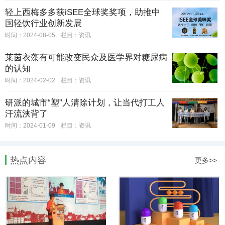
轻上西梅多多获iSEE全球奖奖项，助推中
国轻饮行业创新发展
时间：2024-08-05
栏目：
资讯
莱茵衣藻有可能改变民众及医学界对糖尿病
的认知
时间：2024-02-02
栏目：
资讯
研派的城市“塑”人清除计划，让当代打工人
汗流浃背了
时间：2024-01-09
栏目：
资讯
热点内容
更多>>