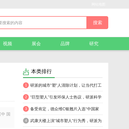
网站地图
视频
展会
品牌
研究
本类排行
研派的城市“塑”人清除计划，让当代打工
1
人汗流浃背了
“巨型塑人”引发环保人士热议，研派科学
2
解码微塑料伤害！
备受肯定，德众维C银翘片入选“中国家
3
中 国
庭常备药”榜单
武康大楼上演“城市塑人”行为秀，研派为
4