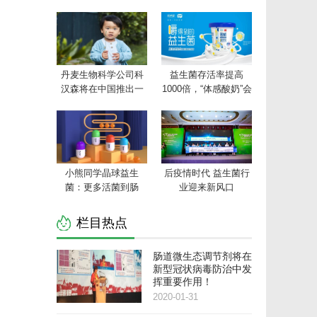
丹麦生物科学公司科
益生菌存活率提高
汉森将在中国推出一
1000倍，“体感酸奶”会
个以科学为基础的益
成为下一个酸奶新风
生菌在线平台
口吗？
小熊同学晶球益生
后疫情时代 益生菌行
菌：更多活菌到肠
业迎来新风口
道，调节肠道好生活
栏目热点
肠道微生态调节剂将在
新型冠状病毒防治中发
挥重要作用！
2020-01-31