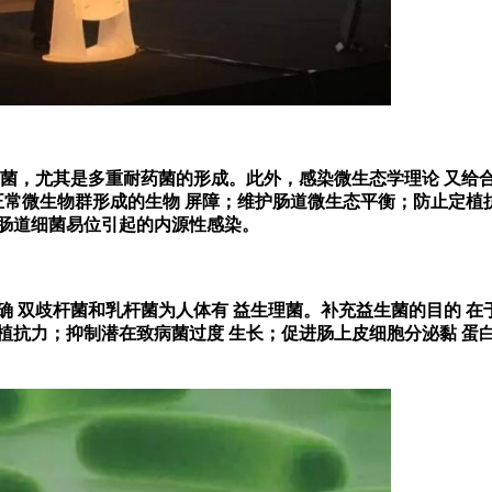
药菌，尤其是多重耐药菌的形成。此外，感染微生态学理论 又给
正常微生物群形成的生物 屏障；维护肠道微生态平衡；防止定植
肠道细菌易位引起的内源性感染。
确 双歧杆菌和乳杆菌为人体有 益生理菌。补充益生菌的目的 在
植抗力；抑制潜在致病菌过度 生长；促进肠上皮细胞分泌黏 蛋