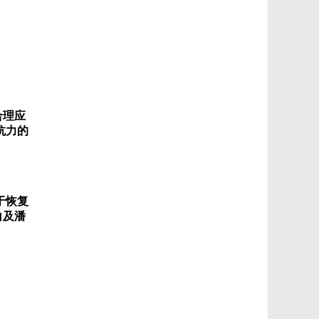
合理应
抗力的
于恢复
白及潘