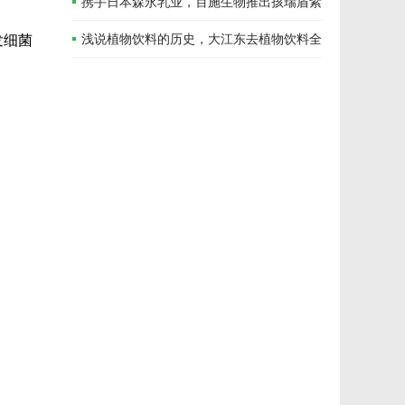
携手日本森永乳业，百施生物推出孩瑞盾紫
悠益生菌
浅说植物饮料的历史，大江东去植物饮料全
发细菌
国招商