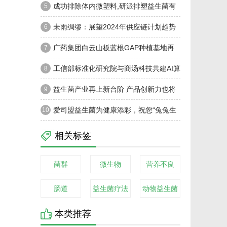
健康排塑交出答卷
成功排除体内微塑料,研派排塑益生菌有
5
望成行业黑马！
未雨绸缪：展望2024年供应链计划趋势
6
广药集团白云山板蓝根GAP种植基地再
7
落户新疆喀什
工信部标准化研究院与商汤科技共建AI算
8
力及芯片评测联合实验室
益生菌产业再上新台阶 产品创新力也将
9
被释放
爱司盟益生菌为健康添彩，祝您“兔兔生
10
威”
相关标签
菌群
微生物
营养不良
肠道
益生菌疗法
动物益生菌
本类推荐