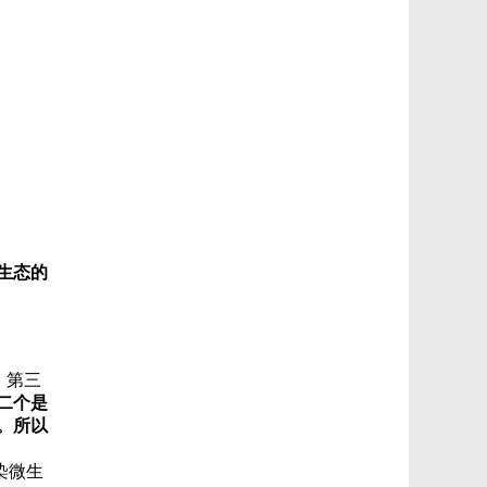
生态的
，第三
二个是
。
所以
染微生