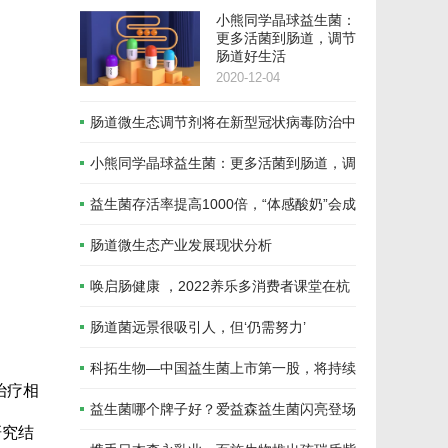
小熊同学晶球益生菌：
更多活菌到肠道，调节
肠道好生活
2020-12-04
肠道微生态调节剂将在新型冠状病毒防治中
发挥重要作用！
小熊同学晶球益生菌：更多活菌到肠道，调
节肠道好生活
益生菌存活率提高1000倍，“体感酸奶”会成
为下一个酸奶新风口吗？
肠道微生态产业发展现状分析
唤启肠健康 ，2022养乐多消费者课堂在杭
州开讲
肠道菌远景很吸引人，但‘仍需努力’
科拓生物—中国益生菌上市第一股，将持续
治疗相
发力饲料禁抗和绿色养殖
益生菌哪个牌子好？爱益森益生菌闪亮登场
研究结