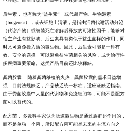
不理想。目前市场上的益生元多数是随意混配添加的。
后生素， 也有称为“益生素”，或代谢产物、生物源素
（biogenics），或去细胞上清液，是指由活菌代谢活动分泌
（代谢产物）或细菌死亡溶解后释放的可溶性因子，能够对
宿主产生有益影响。后生素具有类似于益生菌样的作用，同
时又可避免摄入活的微生物。因此，后生素可能是一种有
效、安全的选择，可以避免益生菌相关的风险，成为治疗许
多疾病重要策略。这类产品目前还比较稀缺。
粪菌胶囊， 随着粪菌移植的火热，粪菌胶囊的需求日益增
强，目前法规缺乏，产品缺乏统一标准，适应证缺乏指南。
由于粪菌胶囊中大量的代谢物和免疫细胞等，可能不是配方
菌可以替代的。
配方菌， 多数科学家认为肠道微生物是通过族群起作用的，
而不是单独一个菌，所以配方菌可能是未来的主流方向之