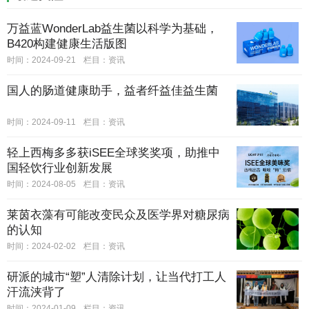
万益蓝WonderLab益生菌以科学为基础，
B420构建健康生活版图
时间：2024-09-21
栏目：
资讯
国人的肠道健康助手，益者纤益佳益生菌
时间：2024-09-11
栏目：
资讯
轻上西梅多多获iSEE全球奖奖项，助推中
国轻饮行业创新发展
时间：2024-08-05
栏目：
资讯
莱茵衣藻有可能改变民众及医学界对糖尿病
的认知
时间：2024-02-02
栏目：
资讯
研派的城市“塑”人清除计划，让当代打工人
汗流浃背了
时间：2024-01-09
栏目：
资讯