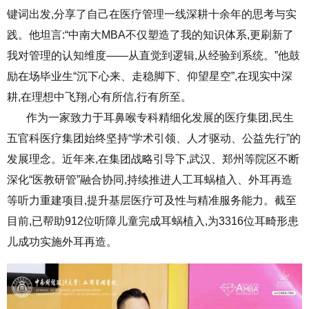
键词出发,分享了自己在医疗管理一线深耕十余年的思考与实
践。他坦言:“中南大MBA不仅塑造了我的知识体系,更刷新了
我对管理的认知维度——从直觉到逻辑,从经验到系统。”他鼓
励在场毕业生“沉下心来、走稳脚下、仰望星空”,在现实中深
耕,在理想中飞翔,心有所信,行有所至。
作为一家致力于耳鼻喉专科精细化发展的医疗集团,民生
五官科医疗集团始终坚持“学术引领、人才驱动、公益先行”的
发展理念。近年来,在集团战略引导下,武汉、郑州等院区不断
深化“医教研管”融合协同,持续推进人工耳蜗植入、外耳再造
等听力重建项目,提升基层医疗可及性与精准服务能力。截至
目前,已帮助912位听障儿童完成耳蜗植入,为3316位耳畸形患
儿成功实施外耳再造。