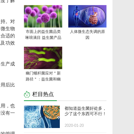
深度了解
支持。对
了微生物
市面上的益生菌品类
人体微生态失调的原
位合适的
琳琅满目 益生菌产品
因
以及功效
该如何选择
，生产成
幽门螺杆菌应对＂新
路径＂：益生菌和幽
食用后比
门螺杆菌卵黄抗体的
实际对比
栏目热点
服用，也
都知道益生菌好处多，
并没有一
少了这个东西可不行！
2020-01-20
菌的管理