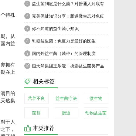
益生菌到底是什么菌？对普通人到底有
5
这个特殊
没有实质性益处？
完美保健知识分享：肠道微生态对免疫
6
力竟这般重要？
你不知道的益生菌小知识
7
长期。从
乳糖益生菌：免疫力是最好的医生
8
从国内益
国内外益生菌（菌种）的管理制度
9
，亦拥有
恒天然集团王乐濛：挑选益生菌类产品
10
近期在上
需注意三个方面
相关标签
琅满目的
营养不良
益生菌疗法
微生物
恒天然集
菌群
肠道
动物益生菌
。对于人
本类推荐
情之下，