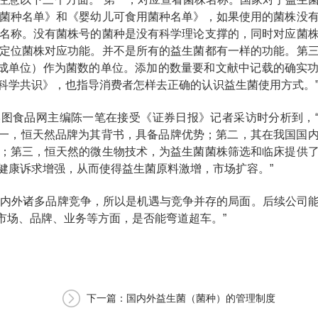
菌种名单》和《婴幼儿可食用菌种名单》，如果使用的菌株没
名称。没有菌株号的菌种是没有科学理论支撑的，同时对应菌
定位菌株对应功能。并不是所有的益生菌都有一样的功能。第
nits菌落形成单位）作为菌数的单位。添加的数量要和文献中记载的确实
科学共识》，也指导消费者怎样去正确的认识益生菌使用方式。
昊图食品网主编陈一笔在接受《证券日报》记者采访时分析到，
第一，恒天然品牌为其背书，具备品牌优势；第二，其在我国国
；第三，恒天然的微生物技术，为益生菌菌株筛选和临床提供
健康诉求增强，从而使得益生菌原料激增，市场扩容。”
临国内外诸多品牌竞争，所以是机遇与竞争并存的局面。后续公司
市场、品牌、业务等方面，是否能弯道超车。”
下一篇：国内外益生菌（菌种）的管理制度