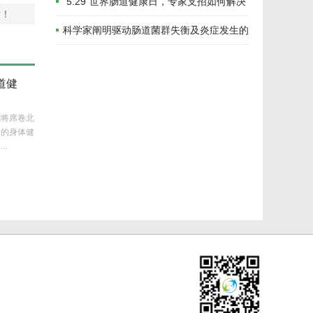
让益生菌“超长待机”
“5.29”世界肠道健康日，专家支招如何解决
谢！
便秘那些事儿
科学家阐明驱动肠道菌群失衡及炎症发生的
分子机制
道健
潮将席卷北
们的身体健
.