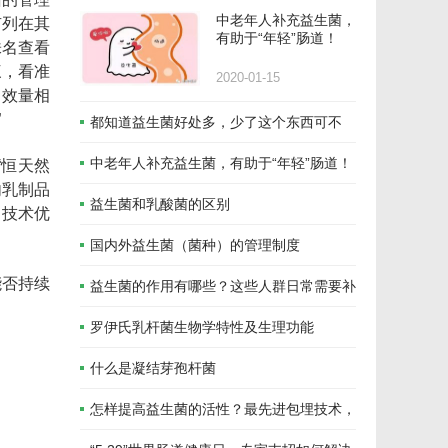
中老年人补充益生菌，
有列在其
有助于“年轻”肠道！
株名查看
三，看准
2020-01-15
功效量相
”
都知道益生菌好处多，少了这个东西可不
行！
中老年人补充益生菌，有助于“年轻”肠道！
“恒天然
内乳制品
益生菌和乳酸菌的区别
了技术优
国内外益生菌（菌种）的管理制度
能否持续
益生菌的作用有哪些？这些人群日常需要补
充
罗伊氏乳杆菌生物学特性及生理功能
什么是凝结芽孢杆菌
怎样提高益生菌的活性？最先进包埋技术，