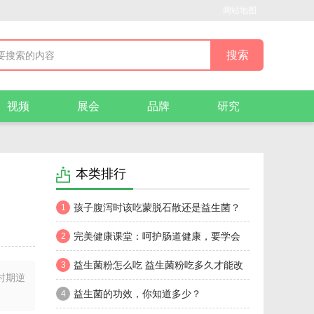
网站地图
视频
展会
品牌
研究
本类排行
孩子腹泻时该吃蒙脱石散还是益生菌？
1
完美健康课堂：呵护肠道健康，要学会
2
双益搭配
益生菌粉怎么吃 益生菌粉吃多久才能改
3
时期逆
善胃肠道
益生菌的功效，你知道多少？
4