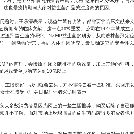
字，对于完全不知情的消费者来说，觉得“这东西对身体好”，再
，这也是疫情期间大家对益生菌产品关注度高的原因。
问题时。王乐濛表示，说益生菌有功效，都需要拿临床文献来
它所拥有的临床文献，这一点非常重要。公司在1927年就成立
来过渡到益生菌的研究。NZMP益生菌的研究，从筛选株菌到定
究），到动物研究，再到人体临床研究，最后确定它的安全性
ZMP的菌种，会按照临床文献推荐的功效量，加上其他的辅料
品起效量至少活菌达到10亿以上。
荐，主播说好，我们就会去买，并不懂得去看一些标准。买回来
李女士在接受《证券日报》记者采访时表示。
实大多数消费者是因为网上的一些主播推荐，购买后除了自己
却并不了解。面对市场上琳琅满目的益生菌品牌很多消费者也
注意以下三个方面。“第一，对应查看菌株名称。国家对于益生