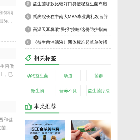
生菌评测，选购攻略轻松看懂
益生菌哪款比较好口臭便秘益生菌靠谱
5
和体弱
品牌,高性价比甄选指南
禹爽院长在中南大MBA毕业典礼发言并
6
...
获“优秀指导教师”荣誉
高温天耳鼻喉“警报”拉响!这份防护指南
7
请收好!
《益生菌油滴液》团体标准起草单位招
8
募：共筑行业规范新基石
相关标签
益生菌做
止，已
动物益生菌
肠道
菌群
微生物
营养不良
益生菌疗法
本类推荐
西和健
...