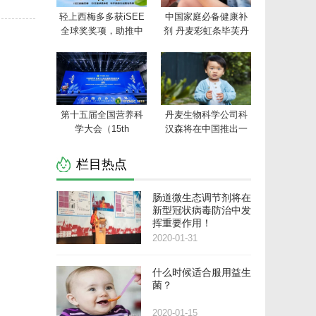
轻上西梅多多获iSEE
中国家庭必备健康补
全球奖奖项，助推中
剂 丹麦彩虹条毕芙丹
国轻饮行业创新发展
益生菌为健康贡献力
量!
第十五届全国营养科
丹麦生物科学公司科
学大会（15th
汉森将在中国推出一
CNSC）隆重开幕
个以科学为基础的益
生菌在线平台
栏目热点
肠道微生态调节剂将在
新型冠状病毒防治中发
挥重要作用！
2020-01-31
什么时候适合服用益生
菌？
2020-01-15