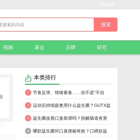
网站地图
视频
展会
品牌
研究
本类排行
节食反弹、情绪暴食……你不是“不自
1
业
律”，是肠道菌群在“求救”
运动后持续疲惫用什么益生菌？GUTX益
2
次方小橙舱为肠道充能，找回运动节奏
益生菌改善口臭靠谱吗？拆解肠道有害
3
菌产臭完整机制，口臭选哪个牌子益生菌好
哪款益生菌对口臭便秘有效？口碑款益
4