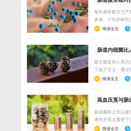
肠道微生物对
每年都有数百万严
多病。十年的研究
阅读全文
肠道内细菌比
益生菌是和人类共生
了如下定义：通过
发...
阅读全文
高血压竟与肠
肠道菌群之所以被
康的关系太紧密了!
阅读全文