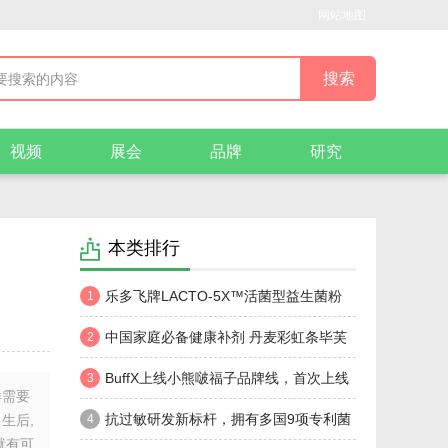
网站地图
视频
展会
品牌
研究
本类排行
乐多飞牌LACTO-5X™活菌型益生菌粉
1
（GOLD）「锌」添加，双倍呵护
中国家庭必备健康补剂 丹麦彩虹条毕芙
2
丹益生菌为健康贡献力量!
BuffX上线小熊啵福子品牌线，首次上线
3
样需要
3款新品
抗过敏研发新标杆，拥有多国9项专利菌
生后,
4
就有可