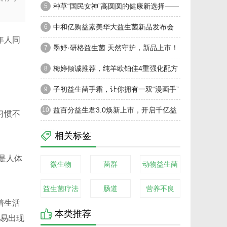
株， Fulljoy福乐依速敏益生菌助力儿童抗敏
种草“国民女神”高圆圆的健康新选择——
5
森下仁丹Bifin
中和亿购益素美华大益生菌新品发布会
6
年人同
圆满成功
墨妤·研格益生菌 天然守护，新品上市！
7
梅婷倾诚推荐，纯羊欧铂佳4重强化配方
8
呵护宝宝茁壮成长！
子初益生菌手霜，让你拥有一双“漫画手”
9
益百分益生君3.0焕新上市，开启千亿益
10
习惯不
生菌新时代
相关标签
是人体
微生物
菌群
动物益生菌
益生菌疗法
肠道
营养不良
着生活
本类推荐
容易出现