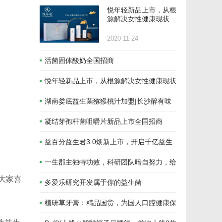
悦年轻新品上市，从根
源解决女性健康现状
2020-11-24
活菌固体酸奶全国招商
悦年轻新品上市，从根源解决女性健康现状
湖南娄底益生菌猕猴桃汁加盟|长沙醉有味
益生菌饮料—醉有味集团
凝结芽孢杆菌咀嚼片新品上市全国招商
益百分益生君3.0焕新上市，开启千亿益生
菌新时代
一生郡主独特功效，科研团队暗自努力，给
大家喜
予社会最好的温柔
多爱乐研究开发属于你的益生菌
植研草牙膏：精品国货，为国人口腔健康保