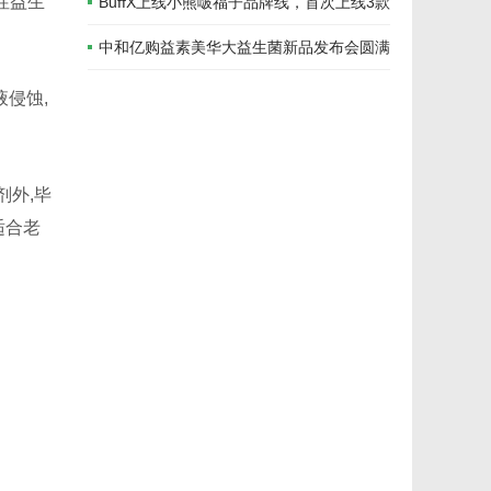
性益生
驾护航
BuffX上线小熊啵福子品牌线，首次上线3款
新品
中和亿购益素美华大益生菌新品发布会圆满
成功
侵蚀,
剂外,毕
适合老