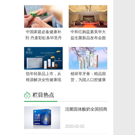
中国家庭必备健康补
中和亿购益素美华大
剂 丹麦彩虹条毕芙丹
益生菌新品发布会圆
益生菌为健康贡献力
满成功
量!
悦年轻新品上市，从
植研草牙膏：精品国
根源解决女性健康现
货，为国人口腔健康
状
保驾护航
栏目热点
活菌固体酸奶全国招商
2020-02-02