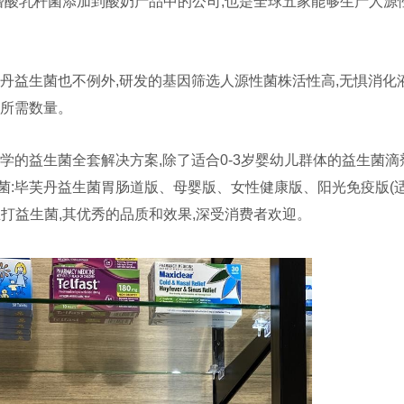
嗜酸乳杆菌添加到酸奶产品中的公司,也是全球五家能够生产人源
。
丹益生菌也不例外,研发的基因筛选人源性菌株活性高,无惧消化液
体所需数量。
学的益生菌全套解决方案,除了适合0-3岁婴幼儿群体的益生菌滴
菌:毕芙丹益生菌胃肠道版、母婴版、女性健康版、阳光免疫版(
打益生菌,其优秀的品质和效果,深受消费者欢迎。