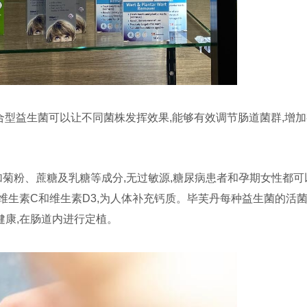
复合型益生菌可以让不同菌株发挥效果,能够有效调节肠道菌群,增
加菊粉、蔗糖及乳糖等成分,无过敏源,糖尿病患者和孕期女性都可
维生素C和维生素D3,为人体补充钙质。毕芙丹每种益生菌的活
道健康,在肠道内进行定植。