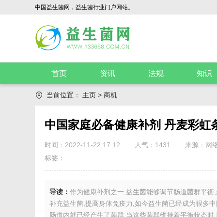
中国益生菌网，益生菌行业门户网站。
首页
资讯
法规
知识
当前位置：
主页
>
商机
中国家庭必备健康补剂 丹麦彩虹
时间：2022-11-22 17:12
人气：
1431
来源：网
标签：
导读：
作为健康补剂之一,益生菌能够调节肠道菌群平衡
补充益生菌,提高身体免疫力,如今益生菌已经成为很多
肠道内就已经产生了菌群,当这些菌群维持着平衡状态时